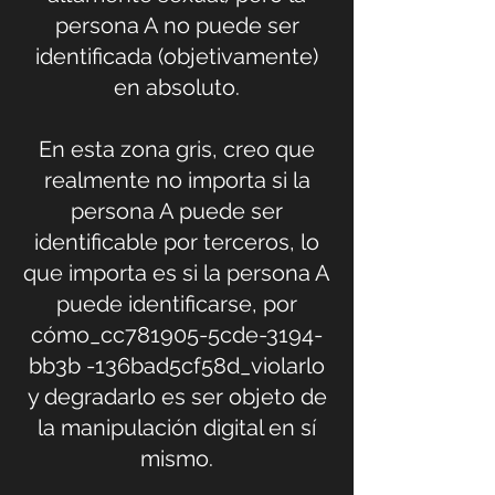
persona A no puede ser
identificada (objetivamente)
en absoluto.
En esta zona gris, creo que
realmente no importa si la
persona A puede ser
identificable por terceros, lo
que importa es si la persona A
puede identificarse, por
cómo_cc781905-5cde-3194-
bb3b -136bad5cf58d_violarlo
y degradarlo es ser objeto de
la manipulación digital en sí
mismo.