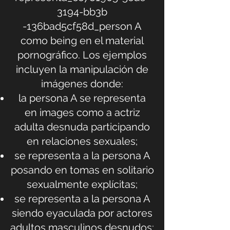
3194-bb3b
-136bad5cf58d_person A
como being en el material
pornográfico. Los ejemplos
incluyen la manipulación de
imágenes donde:
la persona A se representa
en images como a actriz
adulta desnuda participando
en relaciones sexuales;
se representa a la persona A
posando en tomas en solitario
sexualmente explícitas;
se representa a la persona A
siendo eyaculada por actores
adultos masculinos desnudos;