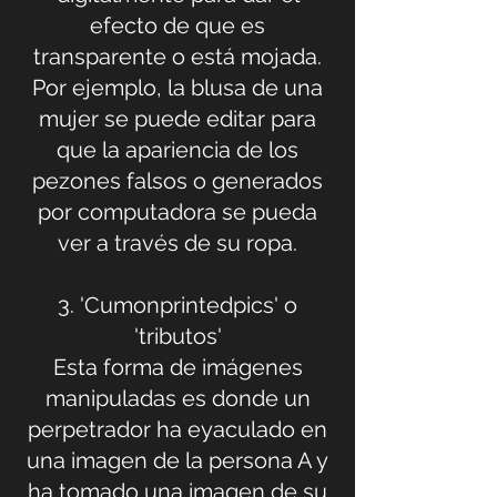
efecto de que es
transparente o está mojada.
Por ejemplo, la blusa de una
mujer se puede editar para
que la apariencia de los
pezones falsos o generados
por computadora se pueda
ver a través de su ropa.
3. 'Cumonprintedpics' o
'tributos'
Esta forma de imágenes
manipuladas es donde un
perpetrador ha eyaculado en
una imagen de la persona A y
ha tomado una imagen de su