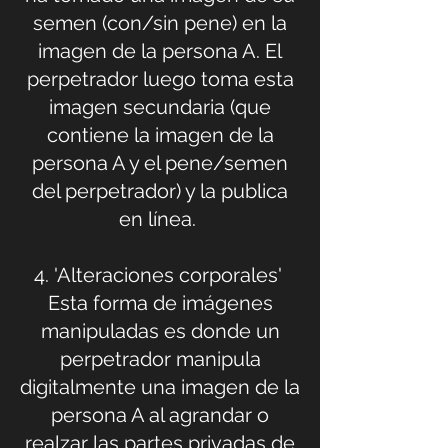
semen (con/sin pene) en la
imagen de la persona A. El
perpetrador luego toma esta
imagen secundaria (que
contiene la imagen de la
persona A y el pene/semen
del perpetrador) y la publica
en línea.
4. 'Alteraciones corporales'
Esta forma de imágenes
manipuladas es donde un
perpetrador manipula
digitalmente una imagen de la
persona A al agrandar o
realzar las partes privadas de